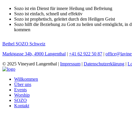
Sozo ist ein Dienst für innere Heilung und Befreiung
Sozo ist einfach, schnell und effektiv
Sozo ist prophetisch, geleitet durch den Heiligen Geist
Sozo hilft die Beziehung zu Gott zu heilen und ermöglicht, in
kommen
Bethel SOZO Schweiz
Marktgasse 34b, 4900 Langenthal
|
+41 62 922 50 87
|
office@lavine
© 2025 Vineyard Langenthal
|
Impressum
|
Datenschutzerklärung
|
L
Willkommen
Über uns
Events
Worship
SOZO
Kontakt